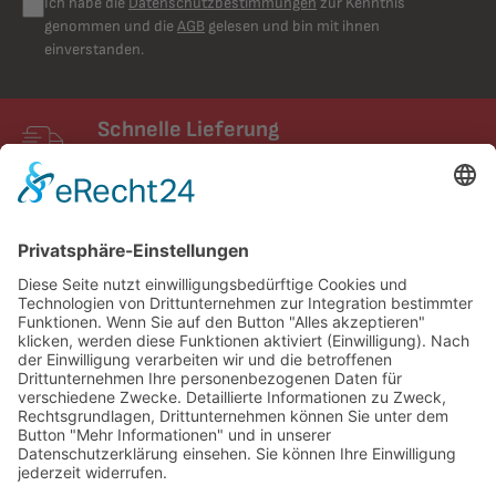
Ich habe die
Datenschutzbestimmungen
zur Kenntnis
genommen und die
AGB
gelesen und bin mit ihnen
einverstanden.
Schnelle Lieferung
Schneller Versand mit UPS
FIXUM
Creative Technology GmbH
Entdecken
Service und Kontakt
Partner & Netzwerke