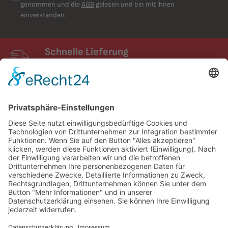
genommen und die
AGB
gelesen und bin mit ihnen
einverstanden.
Schnelle Lieferung
Schneller Versand mit UPS
FIXUM
Creative Technology GmbH
Entdecken
Service und Kontakt
Partner & Netzwerke