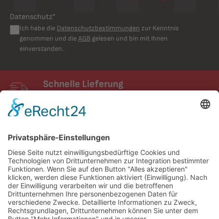
Datenschutz*
Ich habe die
Datenschutzbestimmungen
zur Kenntnis
genommen und die
AGB
gelesen und bin mit ihnen
einverstanden.
Schnelle Lieferung
Schneller Versand mit UPS
FIXUM
Creative Technology GmbH
Entdecken
Service und Kontakt
Partner & Netzwerke