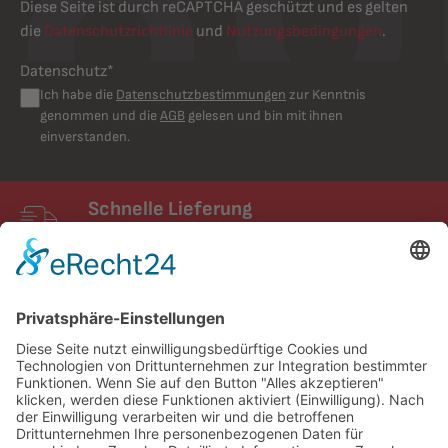
Diese Seite ist durch reCAPTCHA geschützt und es gelten
die
Datenschutzrichtlinie
und
Nutzungsbedingungen
.
Datenschutz*
Ich habe die
Datenschutzbestimmungen
zur Kenntnis
genommen und die
AGB
gelesen und bin mit ihnen
einverstanden.
Schnelle Lieferung
Schneller Versand mit UPS
FIXUM
Creative Technology GmbH
Entdecken
Service und Kontakt