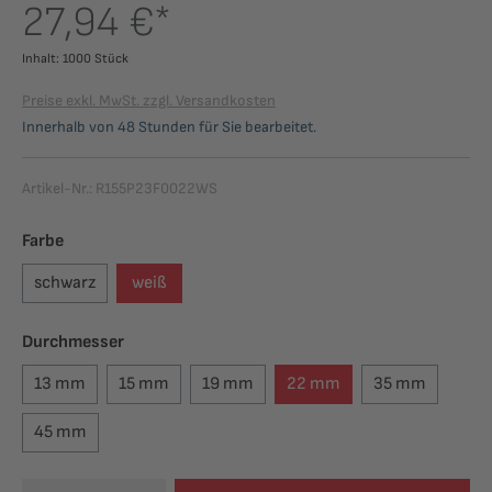
27,94 €*
Inhalt:
1000 Stück
Preise exkl. MwSt. zzgl. Versandkosten
Innerhalb von 48 Stunden für Sie bearbeitet.
Artikel-Nr.:
R155P23F0022WS
auswählen
Farbe
schwarz
weiß
auswählen
Durchmesser
13 mm
15 mm
19 mm
22 mm
35 mm
45 mm