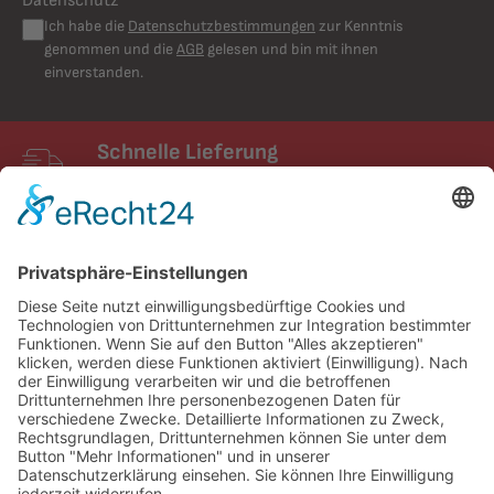
Datenschutz*
Ich habe die
Datenschutzbestimmungen
zur Kenntnis
genommen und die
AGB
gelesen und bin mit ihnen
einverstanden.
Schnelle Lieferung
Schneller Versand mit UPS
FIXUM
Creative Technology GmbH
Entdecken
Service und Kontakt
Partner & Netzwerke