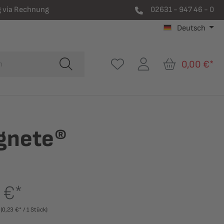
 via Rechnung
02631 - 947 46 - 0
Deutsch
0,00 €*
gnete®
 €*
k
(0,23 €* / 1 Stück)