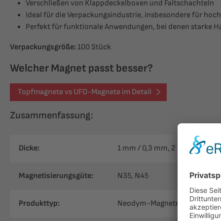
Verschließen von Klappdeckelboxen und Faltschachteln
Ideal für die Verpackungsindustrie, insbesondere für h
Perfekt für funktionale Anwendungen, bei denen starke Haf
Verpackungsgröße:
100 Stück
Welcher Magnet passt besser?
Topfmagnete vs UFO-Magnete im Detail
Zusammenfassung:
Dicke:
1 mm / 0,3 mm
, 2 mm / 0,3 m
Magnetisierungsgüte:
N35
, N45
Produkttyp:
Neodym-Magnete