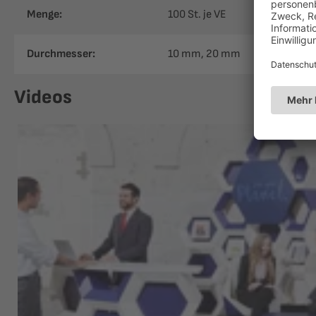
Menge:
100 St. je VE
Durchmesser:
10 mm
, 20 mm
Videos