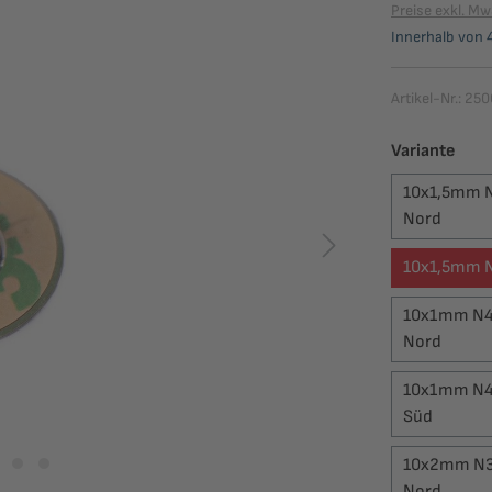
Preise exkl. Mw
Innerhalb von 4
Artikel-Nr.:
250
ausw
Variante
10x1,5mm N4
Nord
10x1,5mm N4
10x1mm N45
Nord
10x1mm N45
Süd
10x2mm N35
Nord