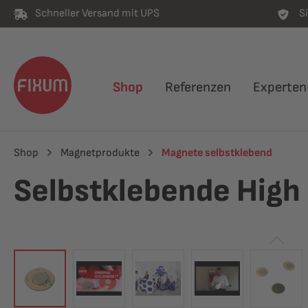
Schneller Versand mit UPS
S
springen
Zur Hauptnavigation springen
Shop
Referenzen
Experten
Shop
Magnetprodukte
Magnete selbstklebend
Selbstklebende Hig
Bildergalerie überspringen