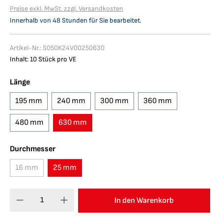
Preise exkl. MwSt. zzgl. Versandkosten
Innerhalb von 48 Stunden für Sie bearbeitet.
Artikel-Nr.:
S050K24V00250630
Inhalt: 10 Stück pro VE
auswählen
Länge
195 mm
240 mm
300 mm
360 mm
480 mm
630 mm
auswählen
Durchmesser
16 mm
25 mm
(Diese Option ist zurzeit nicht verfügbar.)
In den Warenkorb