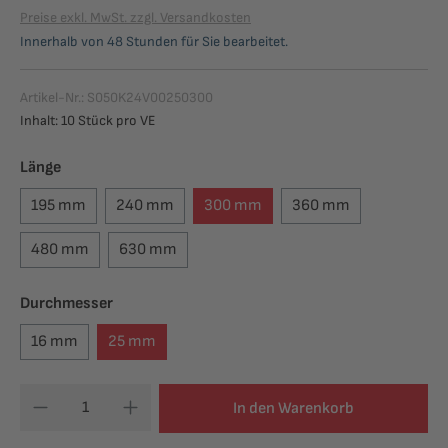
Preise exkl. MwSt. zzgl. Versandkosten
Innerhalb von 48 Stunden für Sie bearbeitet.
Artikel-Nr.:
S050K24V00250300
Inhalt: 10 Stück pro VE
auswählen
Länge
195 mm
240 mm
300 mm
360 mm
480 mm
630 mm
auswählen
Durchmesser
16 mm
25 mm
In den Warenkorb