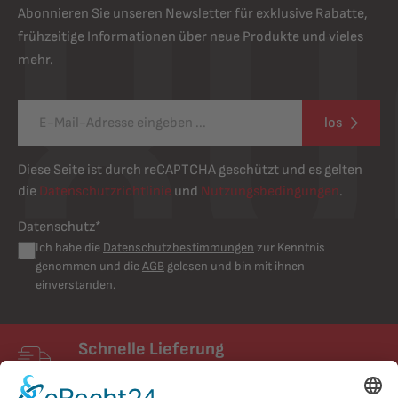
Abonnieren Sie unseren Newsletter für exklusive Rabatte,
frühzeitige Informationen über neue Produkte und vieles
mehr.
los
Diese Seite ist durch reCAPTCHA geschützt und es gelten
die
Datenschutzrichtlinie
und
Nutzungsbedingungen
.
Datenschutz*
Ich habe die
Datenschutzbestimmungen
zur Kenntnis
genommen und die
AGB
gelesen und bin mit ihnen
einverstanden.
Schnelle Lieferung
Schneller Versand mit UPS