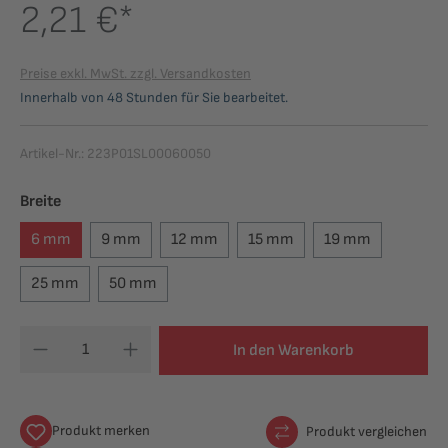
2,21 €*
Preise exkl. MwSt. zzgl. Versandkosten
Innerhalb von 48 Stunden für Sie bearbeitet.
Artikel-Nr.:
223P01SL00060050
auswählen
Breite
6 mm
9 mm
12 mm
15 mm
19 mm
25 mm
50 mm
In den Warenkorb
Produkt merken
Produkt vergleichen