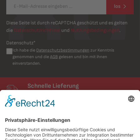
los
Diese Seite ist durch reCAPTCHA geschützt und es gelten
die
Datenschutzrichtlinie
und
Nutzungsbedingungen
.
Datenschutz*
Ich habe die
Datenschutzbestimmungen
zur Kenntnis
genommen und die
AGB
gelesen und bin mit ihnen
einverstanden.
Schnelle Lieferung
Schneller Versand mit UPS
FIXUM
Creative Technology GmbH