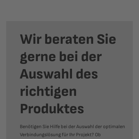
Personen gleichzeitig zu arbeiten. Der
Bandspender ist einfach zu bedienen und bietet
eine exakte, gewünschte Verarbeitung. Im
Vergleich zu Billigprodukten aus China ist der
Original YAESU Bandspender auf dauerhaften
Betrieb ausgelegt. Der Fixum Shop ist in Europa
Wir beraten Sie
der einzige Anbieter des originalen YAESU®
(Klebe-) Bandspenders. Dieser Artikel ist von der
Rabattstaffel ausgeschlossen. Informationen zur
gerne bei der
Rabattstaffel finden Sie in unseren
Kundeninformationen. Zusammenfassung:
Auswahl des
richtigen
Produktes
Benötigen Sie Hilfe bei der Auswahl der optimalen
Verbindungslösung für Ihr Projekt? Ob